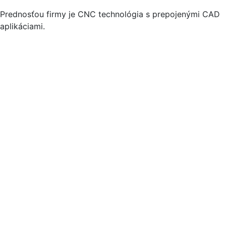
Prednosťou firmy je CNC technológia s prepojenými CAD
aplikáciami.
Drevovomy
Altánky
Terasy
Garáže
Samonosné schody
Obloženie schodov
Zábradlia
Interiérové dvere
Kuchyne
Vstavané skrine
Spálne a detské izby
Interiéry